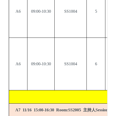
A6
09:00-10:30
SS1004
5
0
A6
09:00-10:30
SS1004
6
0
主持人
A7 11/16 15:00-16:30 Room:SS2005
Session cha