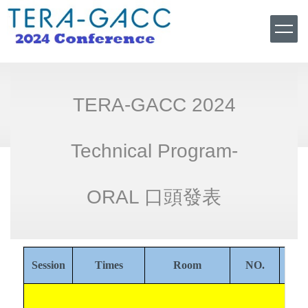
Jump
to
the
main
content
block
TERA-GACC 2024
Technical Program-
ORAL 口頭發表
Session
Times
Room
NO.
Pap