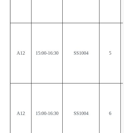
A12
15:00-16:30
SS1004
5
0
A12
15:00-16:30
SS1004
6
0