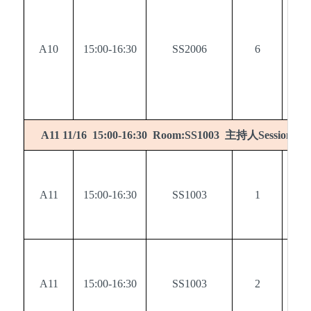
A10
15:00-16:30
SS2006
6
0
主持人
A11 11/16 15:00-16:30 Room:SS1003
Session cha
A11
15:00-16:30
SS1003
1
0
A11
15:00-16:30
SS1003
2
0