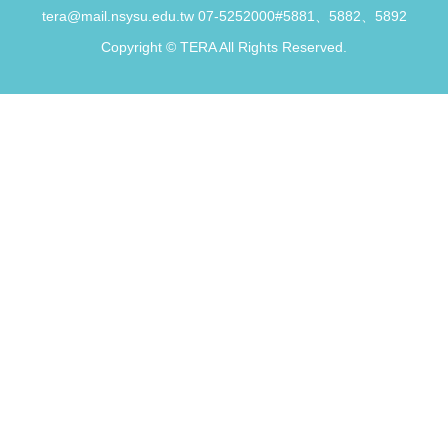
tera@mail.nsysu.edu.tw 07-5252000#5881、5882、5892
Copyright © TERA All Rights Reserved.