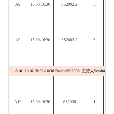
A9
15:00-16:30
SS2002-2
5
0
A9
15:00-16:30
SS2002-2
6
0
主持人
A10 11/16 15:00-16:30 Room:SS2006
Session cha
A10
15:00-16:30
SS2006
1
0