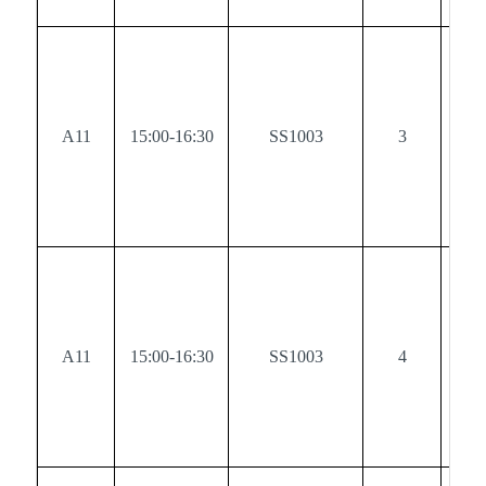
A11
15:00-16:30
SS1003
3
0
A11
15:00-16:30
SS1003
4
0