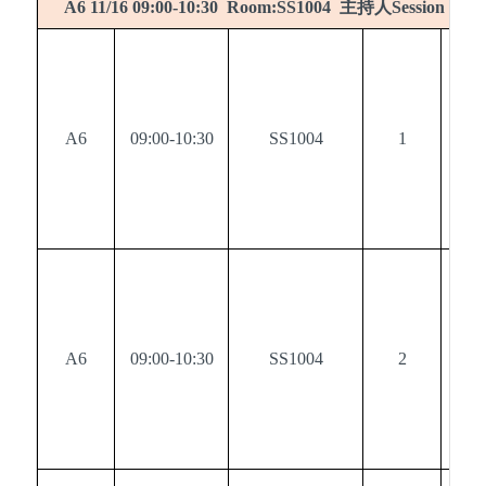
主持人
A6 11/16 09:00-10:30 Room:SS1004
Session chai
A6
09:00-10:30
SS1004
1
0
A6
09:00-10:30
SS1004
2
0